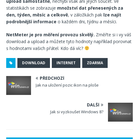
upload samostatně
, nechybí však ani jejich součet. Ve
statistikách se zobrazuje
množství dat přenesených za
den, týden, měsíc a celkově
, v záložkách pak
lze najít
podrobnější informace
o každém dni, týdnu a měsíci.
NetMeter je pro měření provozu skvělý.
Změřte si i vy váš
download a upload a můžete tyto hodnoty například porovnat
s hodnotami vašich přátel. Kdo dá víc?
DOWNLOAD
INTERNET
ZDARMA
PŘEDCHOZÍ
Jak na uložení pozic ikon na ploše
DALŠÍ
Jak si vyzkoušet Windows 8?