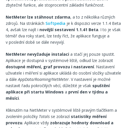
zbytečné funkce, ale stoprocentní základní funkčnost.
NetMeter lze stáhnout zdarma
, a to z několika různých
zdrojů. Na stránkách
Softpedia
je k dispozici verze 1.1.4 Beta
4, avšak lze najít i
novější sestavení 1.1.41 Beta
. I to je však
téměř dva roky staré, lze tedy říct, že aplikace funguje a
v poslední době se dále nevyvíjí.
NetMeter nevyžaduje instalaci
a stačí jej pouze spustit.
Aplikace je dostupná v systémové liště, odkud lze zobrazit
dostupné měření, graf provozu i nastavení
. Nastavení
uživatele i měření si aplikace ukládá do osobní složky uživatele
a dále
AppData/Roaming/NetMeter
. V nastavení je možné
nastavit řadu pokročilých věcí, důležité je však
spuštění
aplikace při startu Windows
a
první den v týdnu a
měsíci
.
Kliknutím na NetMeter v systémové liště pravým tlačítkem a
zvolením položky
Totals
se zobrazí
statistiky měření
provozu
. Aplikace vždy
zobrazuje hodnoty download a