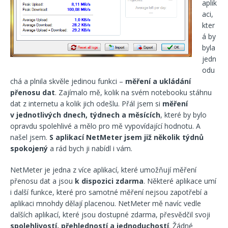
aplik
aci,
kter
á by
byla
jedn
odu
chá a plnila skvěle jedinou funkci –
měření a ukládání
přenosu dat
. Zajímalo mě, kolik na svém notebooku stáhnu
dat z internetu a kolik jich odešlu. Přál jsem si
měření
v jednotlivých dnech, týdnech a měsících
, které by bylo
opravdu spolehlivé a mělo pro mě vypovídající hodnotu. A
našel jsem.
S aplikací NetMeter jsem již několik týdnů
spokojený
a rád bych ji nabídl i vám.
NetMeter je jedna z více aplikací, které umožňují měření
přenosu dat a jsou
k dispozici zdarma
. Některé aplikace umí
i další funkce, které pro samotné měření nejsou zapotřebí a
aplikaci mnohdy dělají placenou. NetMeter mě navíc vedle
dalších aplikací, které jsou dostupné zdarma, přesvědčil svoji
spolehlivostí, přehledností a jednoduchostí
. Žádné