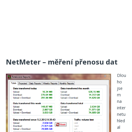
NetMeter – měření přenosu dat
Dlou
ho
jse
m
na
inter
netu
hled
al