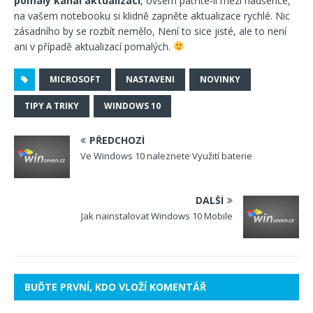
pomalý kanál aktualizací
, ovšem patříte-li mezi nadšence,
na vašem notebooku si klidně zapněte aktualizace rychlé. Nic
zásadního by se rozbít nemělo, Není to sice jisté, ale to není
ani v případě aktualizací pomalých.
MICROSOFT
NASTAVENI
NOVINKY
TIPY A TRIKY
WINDOWS 10
PŘEDCHOZÍ
Ve Windows 10 naleznete Využití baterie
DALŠÍ
Jak nainstalovat Windows 10 Mobile
BUĎTE PRVNÍ, KDO VLOŽÍ KOMENTÁŘ