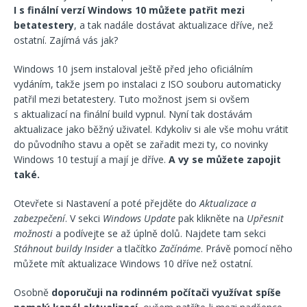
I s finální verzí Windows 10 můžete patřit mezi
betatestery
, a tak nadále dostávat aktualizace dříve, než
ostatní. Zajímá vás jak?
Windows 10 jsem instaloval ještě před jeho oficiálním
vydáním, takže jsem po instalaci z ISO souboru automaticky
patřil mezi betatestery. Tuto možnost jsem si ovšem
s aktualizací na finální build vypnul. Nyní tak dostávám
aktualizace jako běžný uživatel. Kdykoliv si ale vše mohu vrátit
do původního stavu a opět se zařadit mezi ty, co novinky
Windows 10 testují a mají je dříve.
A vy se můžete zapojit
také.
Otevřete si Nastavení a poté přejděte do
Aktualizace a
zabezpečení
. V sekci
Windows Update
pak klikněte na
Upřesnit
možnosti
a podívejte se až úplně dolů. Najdete tam sekci
Stáhnout buildy Insider
a tlačítko
Začínáme
. Právě pomocí něho
můžete mít aktualizace Windows 10 dříve než ostatní.
Osobně
doporučuji na rodinném počítači využívat spíše