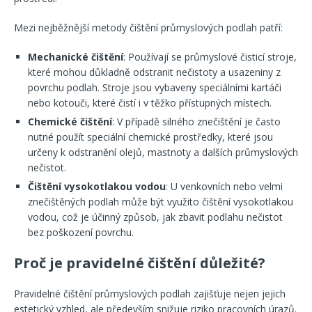
Mezi nejběžnější metody čištění průmyslových podlah patří:
Mechanické čištění
: Používají se průmyslové čisticí stroje,
které mohou důkladně odstranit nečistoty a usazeniny z
povrchu podlah. Stroje jsou vybaveny speciálními kartáči
nebo kotouči, které čistí i v těžko přístupných místech.
Chemické čištění
: V případě silného znečištění je často
nutné použít speciální chemické prostředky, které jsou
určeny k odstranění olejů, mastnoty a dalších průmyslových
nečistot.
Čištění vysokotlakou vodou
: U venkovních nebo velmi
znečištěných podlah může být využito čištění vysokotlakou
vodou, což je účinný způsob, jak zbavit podlahu nečistot
bez poškození povrchu.
Proč je pravidelné čištění důležité?
Pravidelné čištění průmyslových podlah zajišťuje nejen jejich
estetický vzhled, ale především snižuje riziko pracovních úrazů.