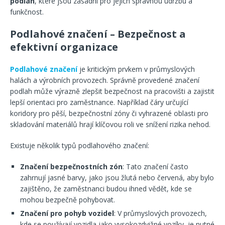
podlah
, které jsou zásadní pro jejich správnou údržbu a
funkčnost.
Podlahové značení – Bezpečnost a
efektivní organizace
Podlahové značení
je kritickým prvkem v průmyslových
halách a výrobních provozech. Správně provedené značení
podlah může výrazně zlepšit bezpečnost na pracovišti a zajistit
lepší orientaci pro zaměstnance. Například čáry určující
koridory pro pěší, bezpečnostní zóny či vyhrazené oblasti pro
skladování materiálů hrají klíčovou roli ve snížení rizika nehod.
Existuje několik typů podlahového značení:
Značení bezpečnostních zón
: Tato značení často
zahrnují jasné barvy, jako jsou žlutá nebo červená, aby bylo
zajištěno, že zaměstnanci budou ihned vědět, kde se
mohou bezpečně pohybovat.
Značení pro pohyb vozidel
: V průmyslových provozech,
kde se používají vozidla jako vysokozdvižné vozíky, je nutné