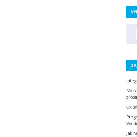
VY
ZA
Integ
Micro
prosi
Uklá
Progr
Wind
Jak n