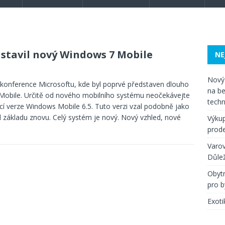
dstavil nový Windows 7 Mobile
NE
Nový 
 konference Microsoftu, kde byl poprvé představen dlouho
na be
obile. Určitě od nového mobilního systému neočekávejte
techn
ící verze Windows Mobile 6.5. Tuto verzi vzal podobně jako
 základu znovu. Celý systém je nový. Nový vzhled, nové
Výkup
prode
Varov
Důlež
Obytn
pro b
Exoti