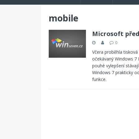
mobile
Microsoft pře
0
Včera proběhla tisková
očekávaný Windows 7 M
pouhé vylepšení stávaj
Windows 7 prakticky od
funkce.