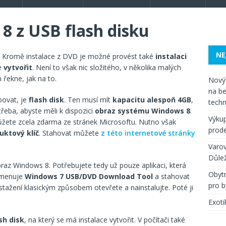
8 z USB flash disku
NE
 Kromě instalace z DVD je možné provést také
instalaci
ve
vytvořit
. Není to však nic složitého, v několika malých
 řekne, jak na to.
Nový 
na be
ebovat, je
flash disk
. Ten musí mít
kapacitu alespoň 4GB
,
techn
třeba, abyste měli k dispozici
obraz systému Windows 8
.
Výkup
ůžete zcela zdarma ze stránek Microsoftu. Nutno však
prode
uktový klíč
. Stahovat můžete
z této internetové stránky
Varov
Důlež
obraz Windows 8. Potřebujete tedy už pouze aplikaci, která
Obytn
 jmenuje
Windows 7 USB/DVD Download Tool
a stahovat
pro b
o stažení klasickým způsobem otevřete a nainstalujte. Poté ji
Exoti
sh disk
, na který se má instalace vytvořit. V počítači také