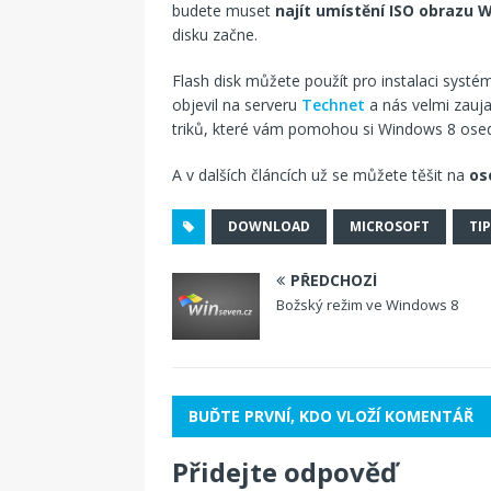
budete muset
najít umístění ISO obrazu 
disku začne.
Flash disk můžete použít pro instalaci syst
objevil na serveru
Technet
a nás velmi zauj
triků, které vám pomohou si Windows 8 osed
A v dalších článcích už se můžete těšit na
os
DOWNLOAD
MICROSOFT
TIP
PŘEDCHOZÍ
Božský režim ve Windows 8
BUĎTE PRVNÍ, KDO VLOŽÍ KOMENTÁŘ
Přidejte odpověď