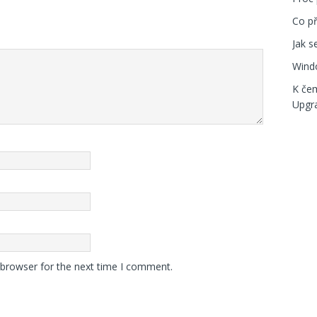
Co p
Jak s
Windo
K če
Upgr
 browser for the next time I comment.