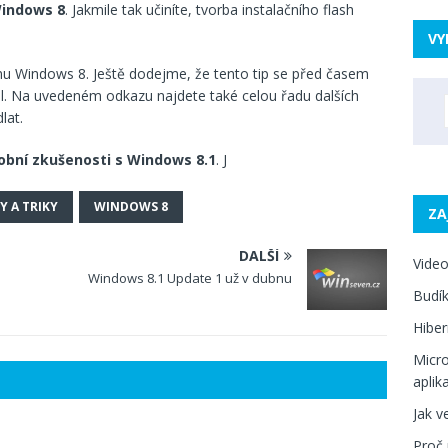
Windows 8
. Jakmile tak učiníte, tvorba instalačního flash
VY
ému Windows 8. Ještě dodejme, že tento tip se před časem
al. Na uvedeném odkazu najdete také celou řadu dalších
lat.
obní zkušenosti s Windows 8.1
. J
Y A TRIKY
WINDOWS 8
ZA
DALŠÍ
Video
Windows 8.1 Update 1 už v dubnu
Budík
Hiber
Micro
aplik
Jak v
Proč 