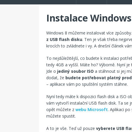
Instalace Windows 
Windows 8 můžeme instalovat více způsoby.
z USB flash disku
. Ten je však třeba nejpr
krocích to zvládnete i vy. A dnešní článek vám
To nejdůležitější, co budete k instalaci potř
tedy 4GB a vyšší. Máte ho? Výborně. Nyní je 
Jde o
jediný soubor ISO
a stáhnout si jej m
dodat, že
budete potřebovat platný prod
– aplikace vám po spuštění systém stáhne.
Nyní tedy máte k dispozici flash disk a ISO 
vám vytvoří instalační USB flash disk. Ta se
opět můžete z
webu Microsoft
. Aplikaci p
můžete spustit.
A to je vše. Teď už pouze
vyberete USB fla