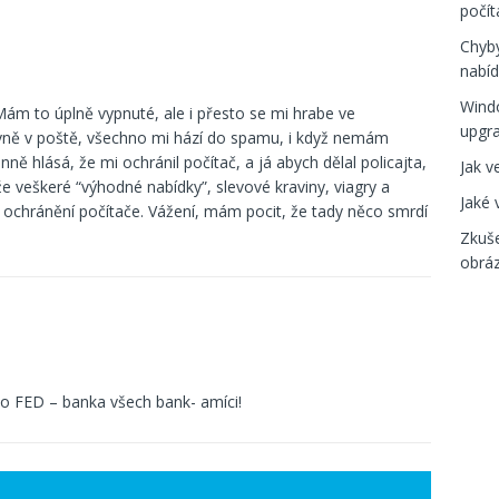
počít
Chyby
nabíd
Windo
 Mám to úplně vypnuté, ale i přesto se mi hrabe ve
upgr
vně v poště, všechno mi hází do spamu, i když nemám
nně hlásá, že mi ochránil počítač, a já abych dělal policajta,
Jak v
že veškeré “výhodné nabídky”, slevové kraviny, viagry a
Jaké 
o ochránění počítače. Vážení, mám pocit, že tady něco smrdí
Zkuše
obrá
ako FED – banka všech bank- amíci!