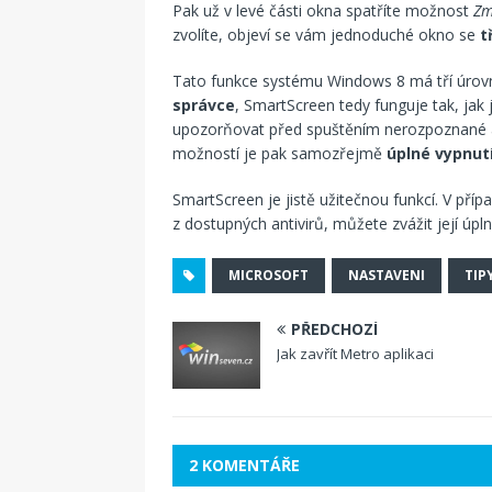
Pak už v levé části okna spatříte možnost
Zm
zvolíte, objeví se vám jednoduché okno se
t
Tato funkce systému Windows 8 má tří úrov
správce
, SmartScreen tedy funguje tak, jak
upozorňovat před spuštěním nerozpoznané ap
možností je pak samozřejmě
úplné vypnut
SmartScreen je jistě užitečnou funkcí. V příp
z dostupných antivirů, můžete zvážit její úpln
MICROSOFT
NASTAVENI
TIP
PŘEDCHOZÍ
Jak zavřít Metro aplikaci
2 KOMENTÁŘE