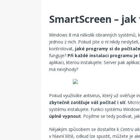
SmartScreen – jak 
Windows 8 má několik obranných systémů, kt
jednou z nich. Pokud jste o ní nikdy neslyšel
kontrolovat,
jaké programy si do počítače
funguje?
Při každé instalaci programu j
aplikaci, kterou instalujete. Server pak aplikac
má nevýhody?
Pokud využíváte antivirus, který už ověřuje 
zbytečně zatěžuje váš počítač i síť
. Micro
systému instalujete. Funkci systému Wind
úplně vypnout
. Pojďme se tedy podívat, jak 
Nějakým způsobem se dostaňte k
Centru ak
v hlavní liště, odkud lze spustit, můžete je 