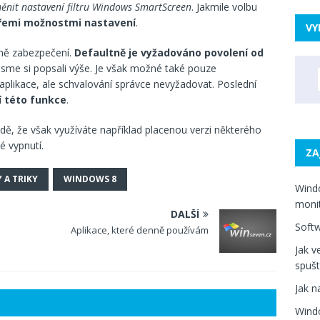
ěnit nastavení filtru Windows SmartScreen
. Jakmile volbu
řemi možnostmi nastavení
.
VY
ně zabezpečení.
Defaultně je vyžadováno povolení od
 jsme si popsali výše. Je však možné také pouze
likace, ale schvalování správce nevyžadovat. Poslední
í této funkce
.
adě, že však využíváte například placenou verzi některého
é vypnutí.
ZA
Y A TRIKY
WINDOWS 8
Windo
moni
DALŠÍ
Softw
Aplikace, které denně používám
Jak v
spušt
Jak n
Windo