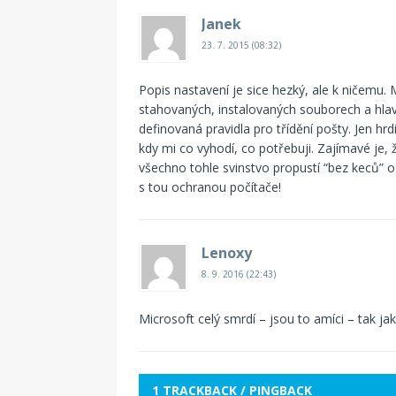
Janek
23. 7. 2015 (08:32)
Popis nastavení je sice hezký, ale k ničemu.
stahovaných, instalovaných souborech a hla
definovaná pravidla pro třídění pošty. Jen hrdi
kdy mi co vyhodí, co potřebuji. Zajímavé je, 
všechno tohle svinstvo propustí “bez keců” 
s tou ochranou počítače!
Lenoxy
8. 9. 2016 (22:43)
Microsoft celý smrdí – jsou to amíci – tak j
1 TRACKBACK / PINGBACK