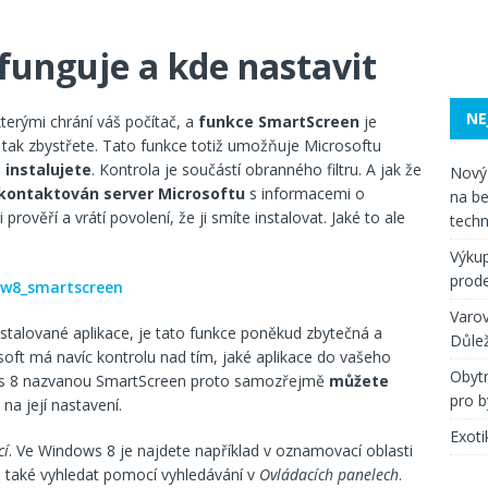
funguje a kde nastavit
NE
erými chrání váš počítač, a
funkce SmartScreen
je
i, tak zbystřete. Tato funkce totiž umožňuje Microsoftu
 instalujete
. Kontrola je součástí obranného filtru. A jak že
Nový 
e kontaktován server Microsoftu
s informacemi o
na be
i prověří a vrátí povolení, že ji smíte instalovat. Jaké to ale
techn
Výkup
prode
Varov
instalované aplikace, je tato funkce poněkud zbytečná a
Důlež
soft má navíc kontrolu nad tím, jaké aplikace do vašeho
Obytn
ows 8 nazvanou SmartScreen proto samozřejmě
můžete
pro b
na její nastavení.
Exoti
cí
. Ve Windows 8 je najdete například v oznamovací oblasti
ale také vyhledat pomocí vyhledávání v
Ovládacích panelech
.