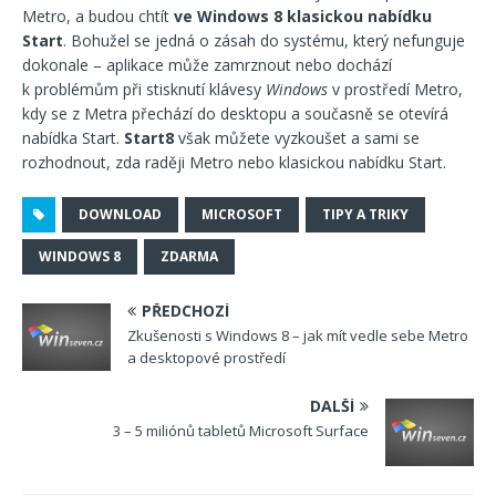
Metro, a budou chtít
ve Windows 8 klasickou nabídku
Start
. Bohužel se jedná o zásah do systému, který nefunguje
dokonale – aplikace může zamrznout nebo dochází
k problémům při stisknutí klávesy
Windows
v prostředí Metro,
kdy se z Metra přechází do desktopu a současně se otevírá
nabídka Start.
Start8
však můžete vyzkoušet a sami se
rozhodnout, zda raději Metro nebo klasickou nabídku Start.
DOWNLOAD
MICROSOFT
TIPY A TRIKY
WINDOWS 8
ZDARMA
PŘEDCHOZÍ
Zkušenosti s Windows 8 – jak mít vedle sebe Metro
a desktopové prostředí
DALŠÍ
3 – 5 miliónů tabletů Microsoft Surface