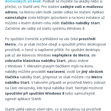
domovských stránek
. Podívat se můžete na ukázky nebo si
přečíst, co Start8 umí. Pro stažení
zadejte vaši e-mailovou
adresu
, na kterou vám bude zaslán odkaz ke stažení. Aplikaci
nainstalujte
zcela běžným způsobem a na konci instalace už
můžete v levém dolním rohu vidět
tlačítko nabídky Start
.
Začněme ale raději od startu systému Windows 8.
Po spuštění Osmiček a přihlášení na vás čeká
prostředí
Metro
, i to je však možné obejít a spouštět přímo desktopové
prostředí, o čemž si napíšeme příště. Po spuštění desktopu
pak už ale klávesou
Windows
nepřejdete do Metra
, ale
zobrazíte klasickou nabídku Start
, jakou známe
z Windows 7. Kliknutím pravým tlačítkem myši na ikonu
nabídky můžete provádět
nastavení
, zvolit lze
jiný obrázek
tlačítka
nabídky Start, přepnout se však můžete i na
Metro
nabídku Start
. V takovém případě se prostředí Metro zobrazí
na části obrazovky, kde bývá nabídka Start. Nechybí možnost
spouštění při spuštění Windows 8
nebo samozřejmě
vypnutí aplikace Start8.
Start8 udělá radost všem těm, co si nezvyknou na prostředí