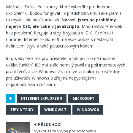
Možná si říkáte, že stránky, které vytvoříte pro Internet
Explorer 10, budou fungovat i v předchozí verzi. Také jsem si
to myslel, ale není tomu tak.
Narazil jsem na problémy
nejen v CSS, ale také v JavaScriptu.
Mnou vytvořený web
bez problémů funguje a stejně vypadá v IE10, Firefoxu i
Chrome, Internet Explorer 9 má však potíže s některými
definicemi stylu a také javascriptovým kódem.
Inu, weby tvoříme pro uživatele, a tak je i pro ně musíme
udělat funkční. IE9 má stále nemalý podíl na poli internetových
prohlížečů, a tak Windows 7 s ním ve virtuálním prostředí je
pro uživatele Windows 8 zřejmě nejrychlejším i
nejpohodlnějším řešením.
INTERNET EXPLORER 9
MICROSOFT
TIPY A TRIKY
WINDOWS 7
WINDOWS 8
PŘEDCHOZÍ
Vyzkoušejte Skype pro Windows 8