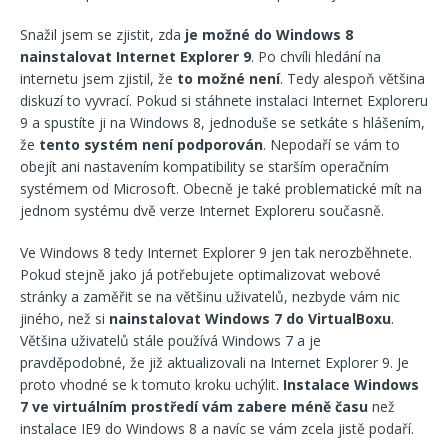
Snažil jsem se zjistit, zda
je možné do Windows 8
nainstalovat Internet Explorer 9
. Po chvíli hledání na
internetu jsem zjistil, že
to možné není
. Tedy alespoň většina
diskuzí to vyvrací. Pokud si stáhnete instalaci Internet Exploreru
9 a spustíte ji na Windows 8, jednoduše se setkáte s hlášením,
že
tento systém není podporován
. Nepodaří se vám to
obejít ani nastavením kompatibility se starším operačním
systémem od Microsoft. Obecně je také problematické mít na
jednom systému dvě verze Internet Exploreru současně.
Ve Windows 8 tedy Internet Explorer 9 jen tak nerozběhnete.
Pokud stejně jako já potřebujete optimalizovat webové
stránky a zaměřit se na většinu uživatelů, nezbyde vám nic
jiného, než si
nainstalovat Windows 7 do VirtualBoxu
.
Většina uživatelů stále používá Windows 7 a je
pravděpodobné, že již aktualizovali na Internet Explorer 9. Je
proto vhodné se k tomuto kroku uchýlit.
Instalace Windows
7 ve virtuálním prostředí vám zabere méně času
než
instalace IE9 do Windows 8 a navíc se vám zcela jistě podaří.