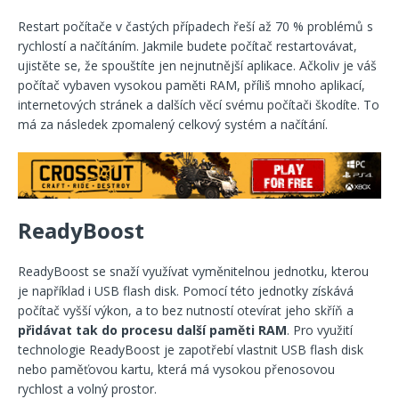
Restart počítače v častých případech řeší až 70 % problémů s
rychlostí a načítáním. Jakmile budete počítač restartovávat,
ujistěte se, že spouštíte jen nejnutnější aplikace. Ačkoliv je váš
počítač vybaven vysokou paměti RAM, příliš mnoho aplikací,
internetových stránek a dalších věcí svému počítači škodíte. To
má za následek zpomalený celkový systém a načítání.
ReadyBoost
ReadyBoost se snaží využívat vyměnitelnou jednotku, kterou
je například i USB flash disk. Pomocí této jednotky získává
počítač vyšší výkon, a to bez nutností otevírat jeho skříň a
přidávat tak do procesu další paměti RAM
. Pro využití
technologie ReadyBoost je zapotřebí vlastnit USB flash disk
nebo paměťovou kartu, která má vysokou přenosovou
rychlost a volný prostor.