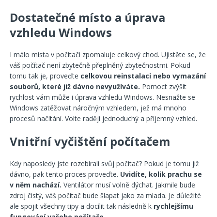
Dostatečné místo a úprava
vzhledu Windows
I málo místa v počítači zpomaluje celkový chod. Ujistěte se, že
váš počítač není zbytečně přeplněný zbytečnostmi. Pokud
tomu tak je, proveďte
celkovou reinstalaci nebo vymazání
souborů, které již dávno nevyužíváte.
Pomoct zvýšit
rychlost vám může i úprava vzhledu Windows. Nesnažte se
Windows zatěžovat náročným vzhledem, jež má mnoho
procesů načítání. Volte raději jednoduchý a příjemný vzhled.
Vnitřní vyčištění počítačem
Kdy naposledy jste rozebírali svůj počítač? Pokud je tomu již
dávno, pak tento proces proveďte.
Uvidíte, kolik prachu se
v něm nachází.
Ventilátor musí volně dýchat. Jakmile bude
zdroj čistý, váš počítač bude šlapat jako za mlada. Je důležité
ale spojit všechny tipy a docílit tak následně k
rychlejšímu
fungování vašeho počítače.